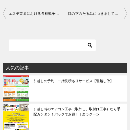
投
エステ業界における各種競争が激しさを増してきている中…。
目の下のたるみにつきましては…。
稿
ナ
ビ
ゲ
ー
シ
人気の記事
ョ
引越しの予約・一括見積もりサービス【引越し侍】
ン
引越し時のエアコン工事（取外し、取付け工事）なら手
配カンタン！パックでお得！｜楽ラクーン