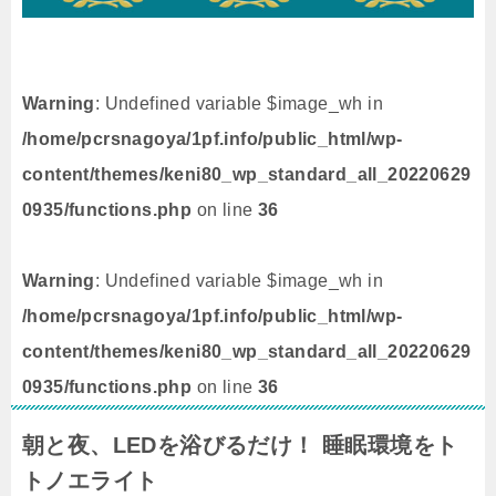
Warning
: Undefined variable $image_wh in
/home/pcrsnagoya/1pf.info/public_html/wp-
content/themes/keni80_wp_standard_all_20220629
0935/functions.php
on line
36
Warning
: Undefined variable $image_wh in
/home/pcrsnagoya/1pf.info/public_html/wp-
content/themes/keni80_wp_standard_all_20220629
0935/functions.php
on line
36
朝と夜、LEDを浴びるだけ！ 睡眠環境をト
トノエライト