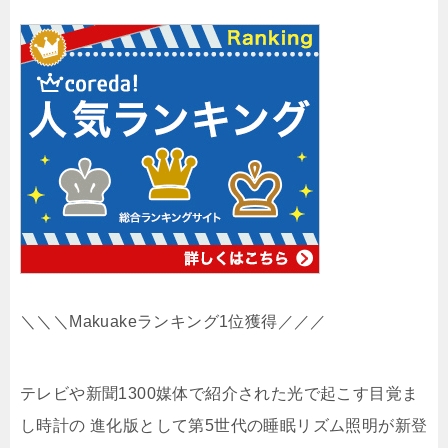
＼＼＼Makuakeランキング1位獲得／／／
テレビや新聞1300媒体で紹介された光で起こす目覚ま
し時計の 進化版として第5世代の睡眠リズム照明が新登